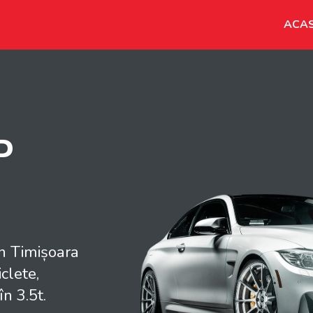
ACA
P
în Timișoara
clete,
în 3.5t.