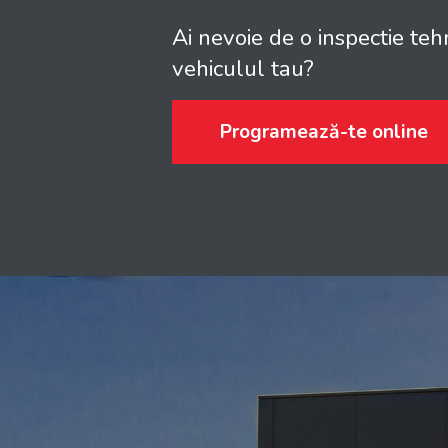
Ai nevoie de o inspectie teh
vehiculul tau?
Programează-te online