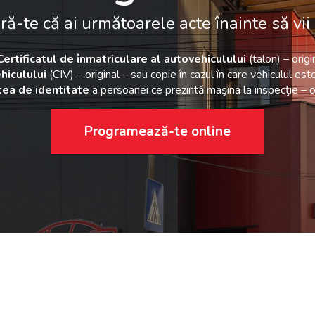
ă-te că ai următoarele acte înainte să vii 
Certificatul de înmatriculare al autovehiculului
(talon) – origi
hiculului
(CIV) – original – sau copie în cazul în care vehiculul est
tea de identitate
a persoanei ce prezintă maşina la inspecţie – o
Programează-te online