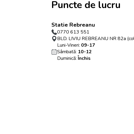
Puncte de lucru
Statie Rebreanu
0770 613 551
BLD. LIVIU REBREANU NR 82a (colt c
Luni-Vineri:
09-17
Sâmbată:
10-12
Duminică:
Închis