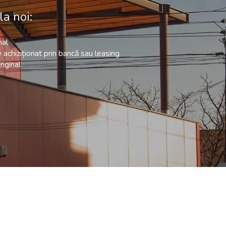
la noi:
nal
e achiziționat prin bancă sau leasing
riginal